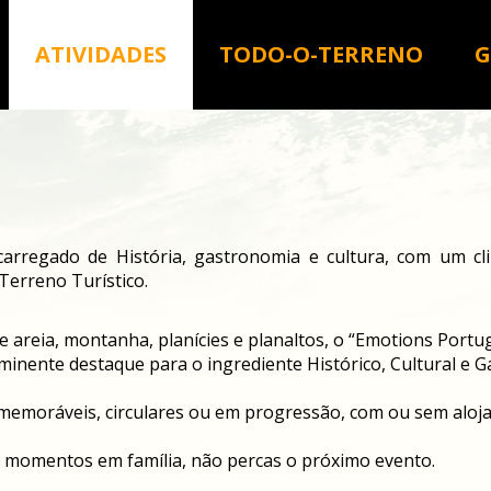
ATIVIDADES
TODO-O-TERRENO
G
carregado de História, gastronomia e cultura, com um c
Terreno Turístico.
e areia, montanha, planícies e planaltos, o “Emotions Portu
nente destaque para o ingrediente Histórico, Cultural e G
 memoráveis, circulares ou em progressão, com ou sem aloj
e momentos em família, não percas o próximo evento.